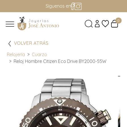
Síguenos en
0
VOLVER ATRÁS
Relojería
Cuarzo
Reloj Hombre Citizen Eco Drive BY2000-55W