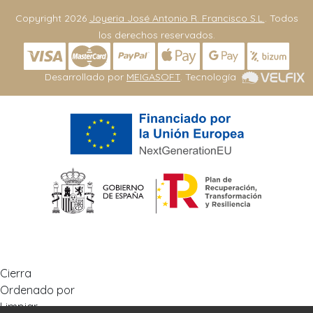
Copyright 2026
Joyeria José Antonio R. Francisco S.L.
. Todos
los derechos reservados.
Desarrollado por
MEIGASOFT
. Tecnología
Cierra
Ordenado por
Limpiar