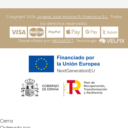
Copyright 2026
Joyeria José Antonio R. Francisco S.L.
. Todos
los derechos reservados.
Desarrollado por
MEIGASOFT
. Tecnología
Cierra
Ordenado por