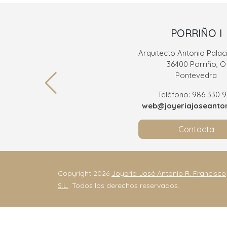
PORRIÑO I
Arquitecto Antonio Palaci
36400 Porriño, O
Pontevedra
Teléfono: 986 330 
web@joyeriajoseanton
Contacta
Copyright 2026
Joyeria José Antonio R. Francisco
S.L.
. Todos los derechos reservados.