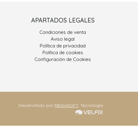
Porriño II
APARTADOS LEGALES
 González, Nº 9
Condiciones de venta
400 Porriño, O
Aviso legal
Pontevedra
Política de privacidad
Política de cookies
ono: 986 330 928
Configuración de Cookies
eriajoseantonio.net
Contacta
Desarrollado por
MEIGASOFT
. Tecnología