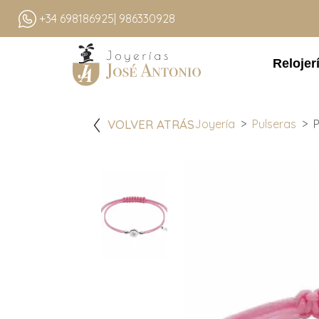
+34 698186925
| 986330928
Relojer
VOLVER ATRÁS
Joyería
Pulseras
P