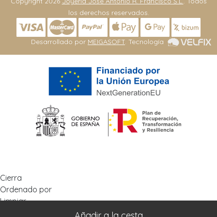
Copyright 2026
Joyeria José Antonio R. Francisco S.L.
. Todos
los derechos reservados.
Desarrollado por
MEIGASOFT
. Tecnología
Cierra
Ordenado por
Limpiar
Buscar