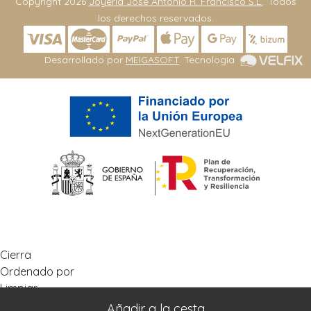
Copyright 2026
Joyeria José Antonio R. Francisco S.L.
. Todos
los derechos reservados.
Desarrollado por
MEIGASOFT
. Tecnología
Cierra
Ordenado por
Limpiar
Buscar