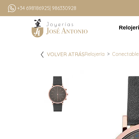
+34 698186925
| 986330928
Relojer
VOLVER ATRÁS
Relojería
Conectable