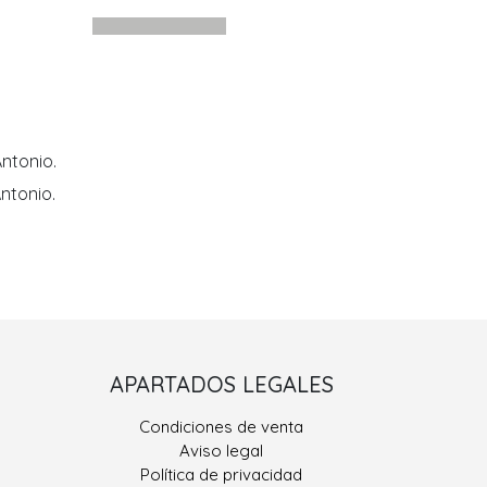
ntonio.
ntonio.
Porriño II
APARTADOS LEGALES
 González, Nº 9
Condiciones de venta
400 Porriño, O
Aviso legal
Pontevedra
Política de privacidad