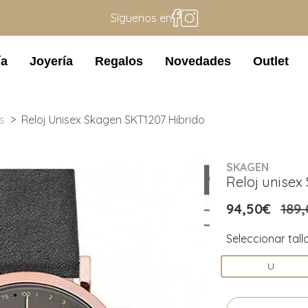
Síguenos en
ía
Joyería
Regalos
Novedades
Outlet
s
Reloj Unisex Skagen SKT1207 Hibrido
SKAGEN
Reloj unisex
94,50€
189,
Seleccionar tall
U