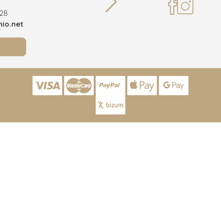
928
Teléf
io.net
info@joy