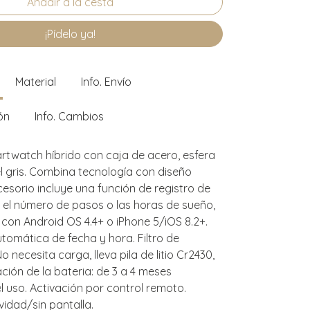
¡Pídelo ya!
Material
Info. Envío
ón
Info. Cambios
artwatch híbrido con caja de acero, esfera
el gris. Combina tecnología con diseño
cesorio incluye una función de registro de
 el número de pasos o las horas de sueño,
 con Android OS 4.4+ o iPhone 5/iOS 8.2+.
tomática de fecha y hora. Filtro de
o necesita carga, lleva pila de litio Cr2430,
ación de la bateria: de 3 a 4 meses
 uso. Activación por control remoto.
vidad/sin pantalla.