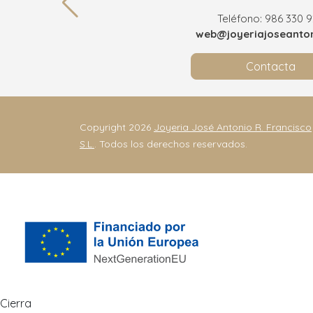
Teléfono: 986 330 
web@joyeriajoseanton
Contacta
Copyright 2026
Joyeria José Antonio R. Francisco
S.L.
. Todos los derechos reservados.
Cierra