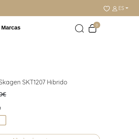
ES
0
Marcas
 Skagen SKT1207 Hibrido
0€
a