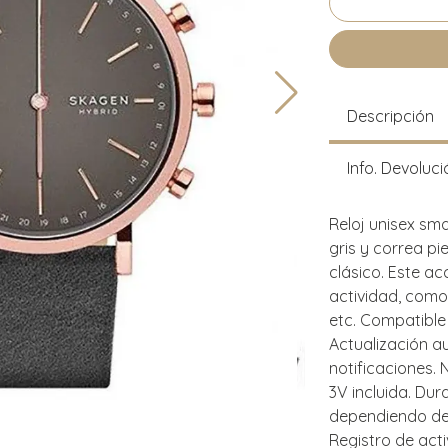
Descripción
Info. Devoluci
Reloj unisex sm
gris y correa pi
clásico. Este ac
actividad, como
etc. Compatible
Actualización au
notificaciones. N
3V incluida. Dur
dependiendo del
Registro de acti