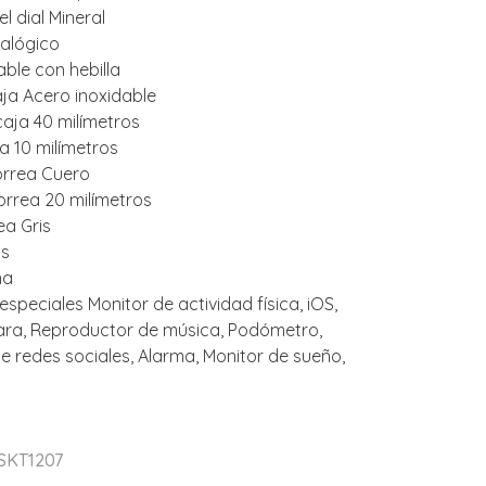
el dial Mineral
nalógico
ble con hebilla
aja Acero inoxidable
caja 40 milímetros
a 10 milímetros
correa Cuero
orrea 20 milímetros
ea Gris
is
ha
especiales Monitor de actividad física, iOS,
ara, Reproductor de música, Podómetro,
e redes sociales, Alarma, Monitor de sueño,
 SKT1207