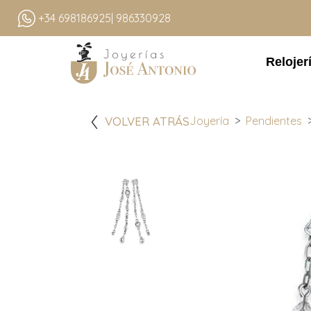
+34 698186925
| 986330928
Relojer
VOLVER ATRÁS
Joyería
Pendientes