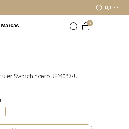
ES
0
Marcas
mujer Swatch acero JEM037-U
a