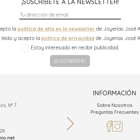
¡SUSCRÍBETE A LA NEWSLETTER!
epto la
política de alta en la newsletter
de Joyerías José A
 leído y acepto la
política de privacidad
de Joyerías José A
Estoy interesado en recibir publicidad.
¡SUSCRIBIRME!
INFORMACIÓN
os, Nº 7
Sobre Nosotros
Ramón
Preguntas Frecuentes
36
928
Teléf
io.net
info@joy