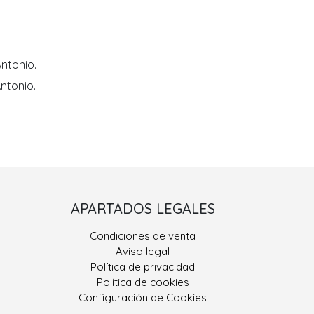
ntonio.
ntonio.
Porriño II
APARTADOS LEGALES
 González, Nº 9
Condiciones de venta
400 Porriño, O
Aviso legal
Pontevedra
Política de privacidad
Política de cookies
ono: 986 330 928
Configuración de Cookies
eriajoseantonio.net