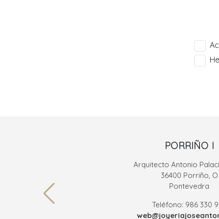
Ac
He
PORRIÑO I
Arquitecto Antonio Palaci
36400 Porriño, O
Pontevedra
Teléfono: 986 330 
web@joyeriajoseanton