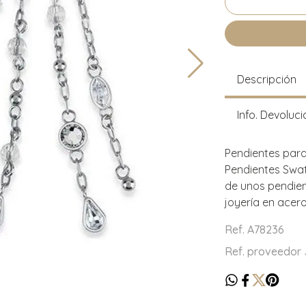
Descripción
Info. Devoluci
Pendientes para
Pendientes Swat
de unos pendient
joyería en acero
Ref. A78236
Ref. proveedor