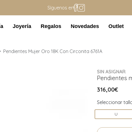
Síguenos en
ía
Joyería
Regalos
Novedades
Outlet
Pendientes Mujer Oro 18K Con Circonita 6761A
SIN ASIGNAR
Pendientes m
316,00€
Seleccionar tall
U