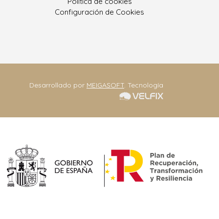
Política de cookies
ono: 986 330 928
Configuración de Cookies
eriajoseantonio.net
Contacta
Desarrollado por
MEIGASOFT
. Tecnología