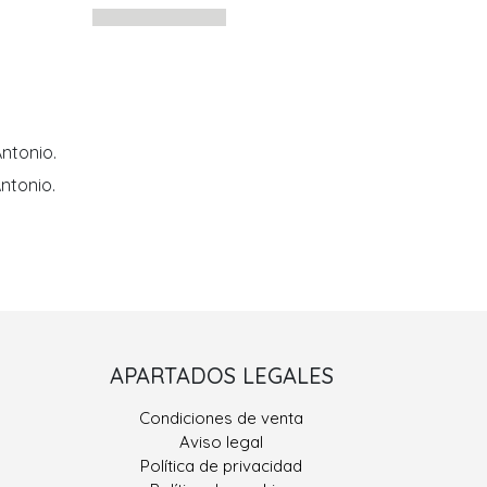
ntonio.
ntonio.
Porriño II
APARTADOS LEGALES
 González, Nº 9
Condiciones de venta
400 Porriño, O
Aviso legal
Pontevedra
Política de privacidad