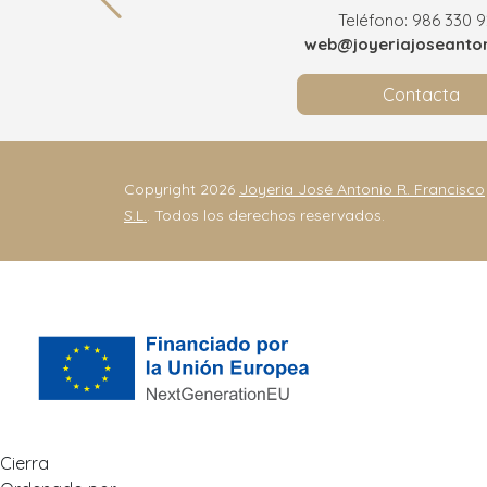
Teléfono: 986 330 
web@joyeriajoseanton
Contacta
Copyright 2026
Joyeria José Antonio R. Francisco
S.L.
. Todos los derechos reservados.
Cierra