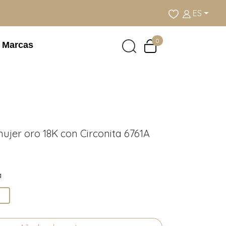
ES
0
Marcas
ujer oro 18K con Circonita 6761A
a