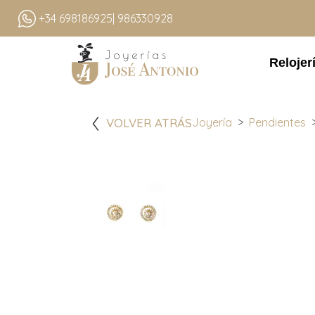
+34 698186925
| 986330928
Relojer
VOLVER ATRÁS
Joyería
Pendientes