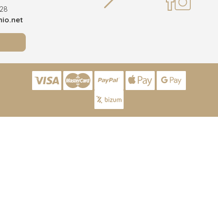
928
Teléf
io.net
info@joy