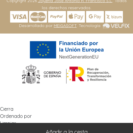
Copyright 2026
Joyeria José Antonio R. Francisco S.L.
. Todos
los derechos reservados.
Desarrollado por
MEIGASOFT
. Tecnología
Cierra
Ordenado por
Limpiar
Buscar