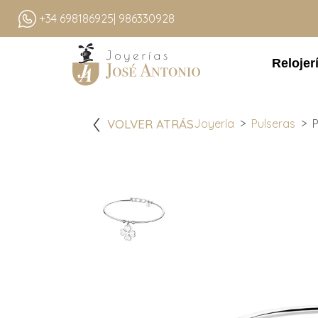
+34 698186925
| 986330928
Relojer
VOLVER ATRÁS
Joyería
Pulseras
P