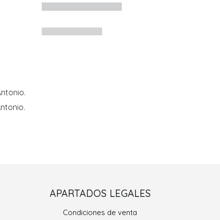
ntonio.
ntonio.
Porriño II
APARTADOS LEGALES
 González, Nº 9
Condiciones de venta