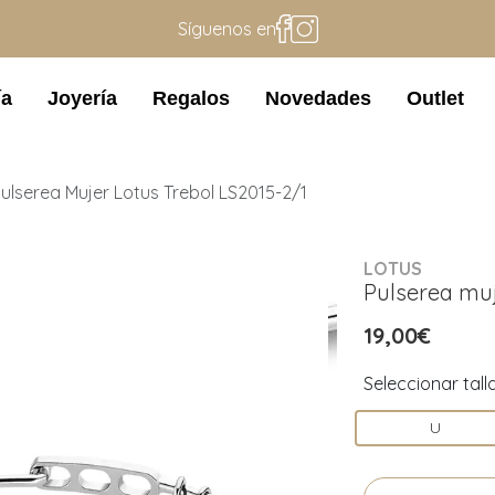
Síguenos en
ía
Joyería
Regalos
Novedades
Outlet
ulserea Mujer Lotus Trebol LS2015-2/1
LOTUS
Pulserea muj
19,00€
Seleccionar tall
U