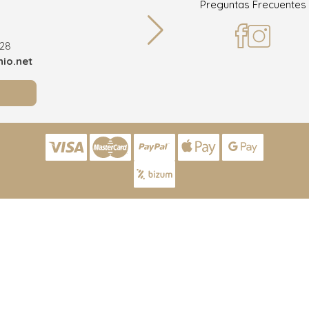
Preguntas Frecuentes
36
928
Teléf
io.net
info@joy