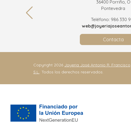
36400 Porriño, O
Pontevedra
Teléfono: 986 330 
web@joyeriajoseanton
Contacta
Copyright 2026
Joyeria José Antonio R. Francisco
S.L.
. Todos los derechos reservados.