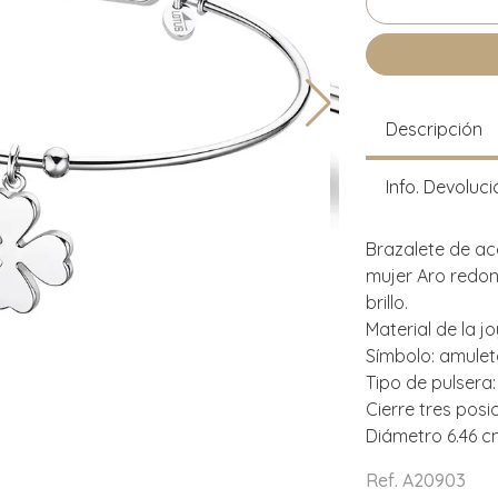
Descripción
Info. Devoluci
Brazalete de ac
mujer Aro redon
brillo.
Material de la j
Símbolo: amuleto
Tipo de pulsera: 
Cierre tres posi
Diámetro 6.46 
Ref. A20903