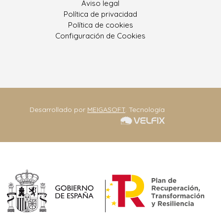
400 Porriño, O
Aviso legal
Pontevedra
Política de privacidad
Política de cookies
ono: 986 330 928
Configuración de Cookies
eriajoseantonio.net
Contacta
Desarrollado por
MEIGASOFT
. Tecnología