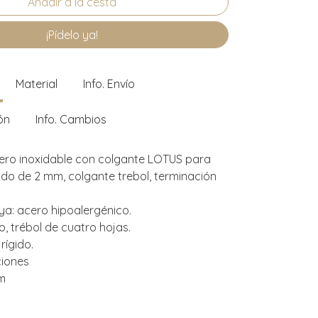
¡Pídelo ya!
Material
Info. Envío
ón
Info. Cambios
ero inoxidable con colgante LOTUS para
do de 2 mm, colgante trebol, terminación
oya: acero hipoalergénico.
, trébol de cuatro hojas.
rígido.
ciones
cm