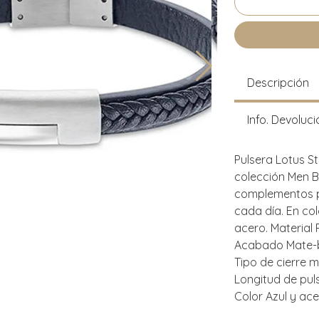
Descripción
Info. Devoluci
Pulsera Lotus S
colección Men B
complementos p
cada día. En co
acero. Material P
Acabado Mate-b
Tipo de cierre 
Longitud de pul
Color Azul y ac