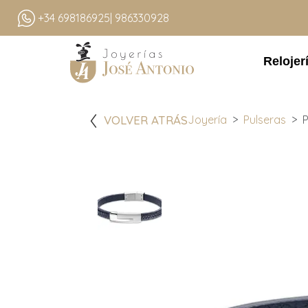
+34 698186925
| 986330928
Relojer
VOLVER ATRÁS
Joyería
Pulseras
P