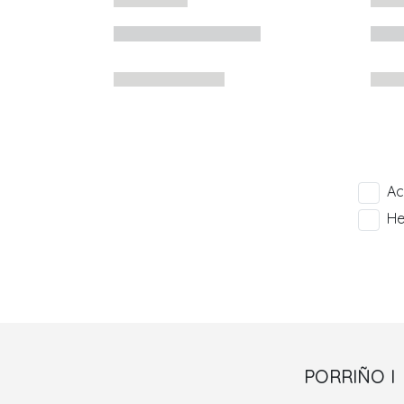
Ac
He
PORRIÑO I