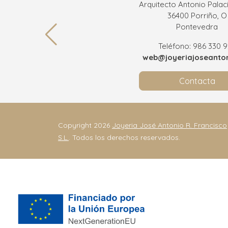
Arquitecto Antonio Palaci
36400 Porriño, O
Pontevedra
Teléfono: 986 330 
web@joyeriajoseanton
Contacta
Copyright 2026
Joyeria José Antonio R. Francisco
S.L.
. Todos los derechos reservados.