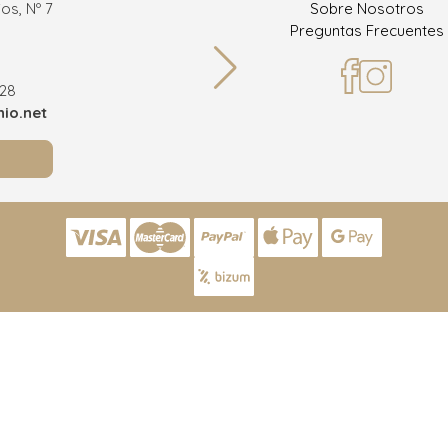
os, Nº 7
Sobre Nosotros
Ramón
Preguntas Frecuentes
36
928
Teléf
io.net
info@joy