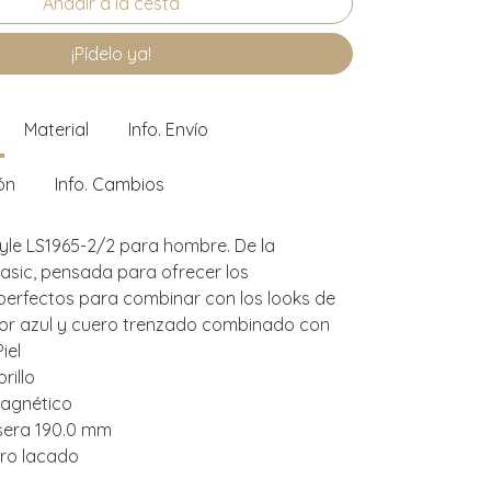
¡Pídelo ya!
Material
Info. Envío
ón
Info. Cambios
tyle LS1965-2/2 para hombre. De la
asic, pensada para ofrecer los
erfectos para combinar con los looks de
lor azul y cuero trenzado combinado con
iel
rillo
magnético
sera 190.0 mm
ero lacado