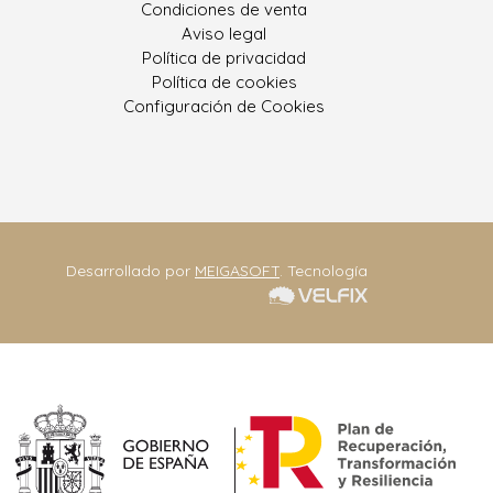
 González, Nº 9
Condiciones de venta
400 Porriño, O
Aviso legal
Pontevedra
Política de privacidad
Política de cookies
ono: 986 330 928
Configuración de Cookies
eriajoseantonio.net
Contacta
Desarrollado por
MEIGASOFT
. Tecnología