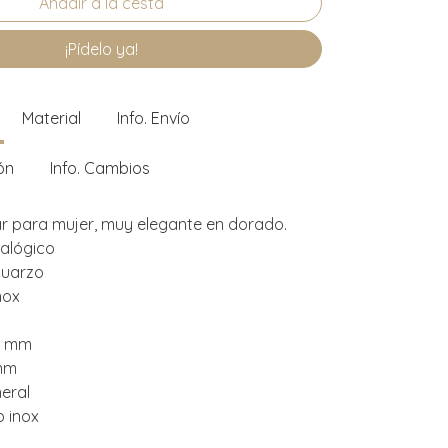
¡Pídelo ya!
Material
Info. Envío
ón
Info. Cambios
ar para mujer, muy elegante en dorado.
nalógico
cuarzo
nox
5 mm
 mm
neral
o inox