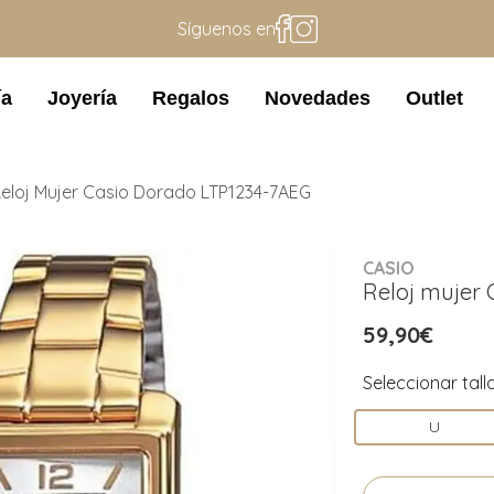
Síguenos en
ía
Joyería
Regalos
Novedades
Outlet
eloj Mujer Casio Dorado LTP1234-7AEG
CASIO
Reloj mujer
59,90€
Seleccionar tall
U