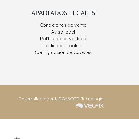
Porriño II
APARTADOS LEGALES
 González, Nº 9
Condiciones de venta
400 Porriño, O
Aviso legal
Pontevedra
Política de privacidad
Política de cookies
ono: 986 330 928
Configuración de Cookies
eriajoseantonio.net
Contacta
Desarrollado por
MEIGASOFT
. Tecnología