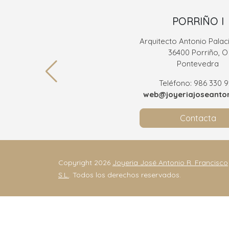
PORRIÑO I
Arquitecto Antonio Palaci
36400 Porriño, O
Pontevedra
Teléfono: 986 330 
web@joyeriajoseanton
Contacta
Copyright 2026
Joyeria José Antonio R. Francisco
S.L.
. Todos los derechos reservados.