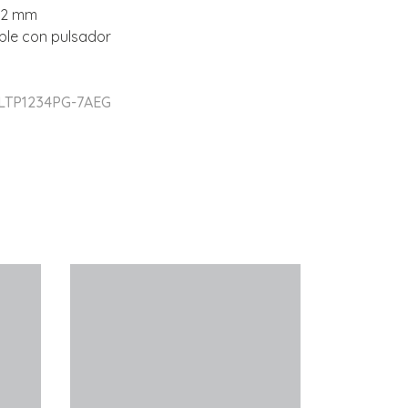
22 mm
ble con pulsador
 LTP1234PG-7AEG