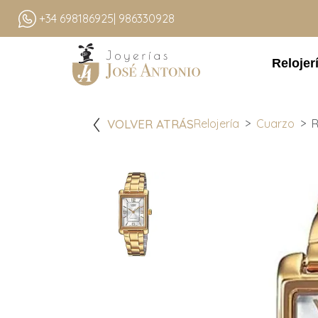
+34 698186925
| 986330928
Relojer
VOLVER ATRÁS
Relojería
Cuarzo
R