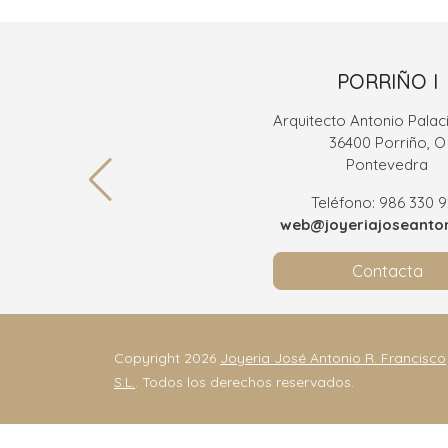
PORRIÑO I
Arquitecto Antonio Palaci
36400 Porriño, O
Pontevedra
Teléfono: 986 330 
web@joyeriajoseanton
Contacta
Copyright 2026
Joyeria José Antonio R. Francisco
S.L.
. Todos los derechos reservados.