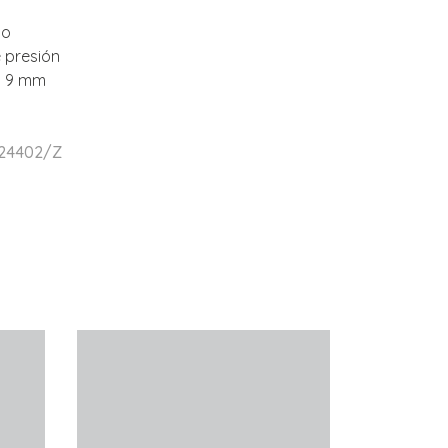
lo
e presión
. 9 mm
 24402/Z