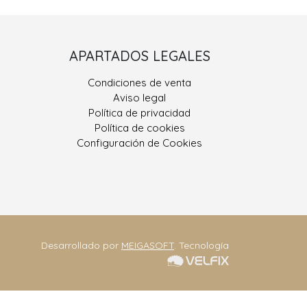
Porriño II
APARTADOS LEGALES
 González, Nº 9
Condiciones de venta
400 Porriño, O
Aviso legal
Pontevedra
Política de privacidad
Política de cookies
ono: 986 330 928
Configuración de Cookies
eriajoseantonio.net
Contacta
Desarrollado por
MEIGASOFT
. Tecnología