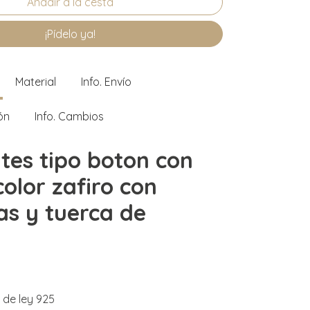
¡Pídelo ya!
Material
Info. Envío
ón
Info. Cambios
tes tipo boton con
color zafiro con
tas y tuerca de
 de ley 925