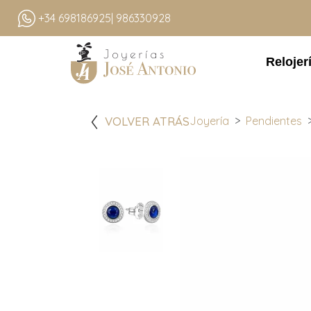
+34 698186925
| 986330928
Relojer
VOLVER ATRÁS
Joyería
Pendientes