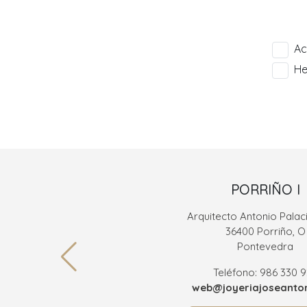
Ac
He
PORRIÑO I
Arquitecto Antonio Palaci
36400 Porriño, O
Pontevedra
Teléfono: 986 330 
web@joyeriajoseanton