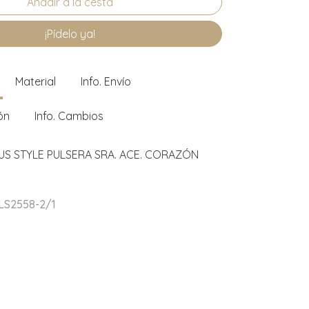
¡Pídelo ya!
Material
Info. Envío
ón
Info. Cambios
US STYLE PULSERA SRA. ACE. CORAZÓN
 LS2558-2/1