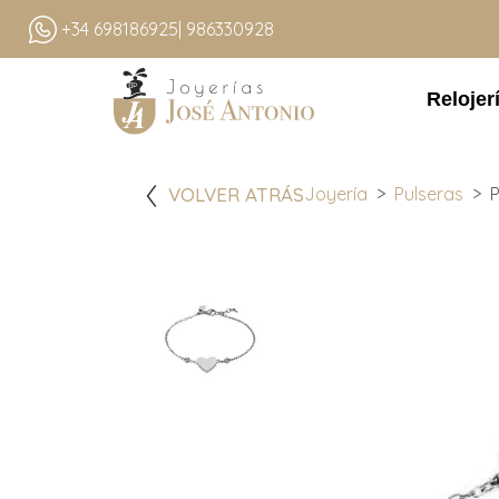
+34 698186925
| 986330928
Relojer
VOLVER ATRÁS
Joyería
Pulseras