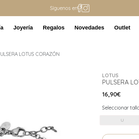
Síguenos en
ía
Joyería
Regalos
Novedades
Outlet
PULSERA LOTUS CORAZÓN
LOTUS
PULSERA L
16,90€
Seleccionar tall
U