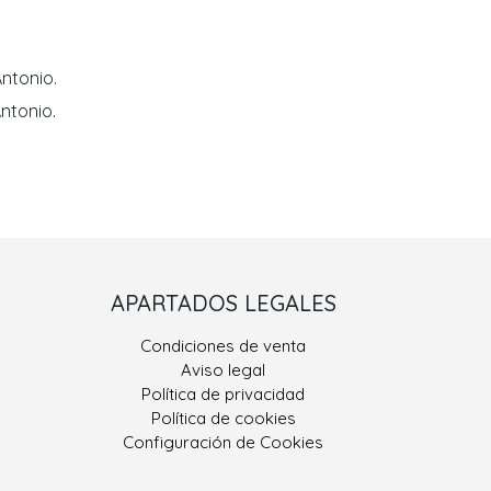
ntonio.
ntonio.
Porriño II
APARTADOS LEGALES
 González, Nº 9
Condiciones de venta
400 Porriño, O
Aviso legal
Pontevedra
Política de privacidad
Política de cookies
ono: 986 330 928
Configuración de Cookies
eriajoseantonio.net