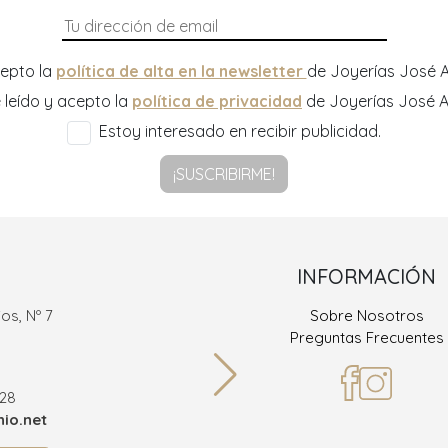
epto la
política de alta en la newsletter
de Joyerías José A
 leído y acepto la
política de privacidad
de Joyerías José A
Estoy interesado en recibir publicidad.
¡SUSCRIBIRME!
INFORMACIÓN
os, Nº 7
Sobre Nosotros
Ramón
Preguntas Frecuentes
36
928
Teléf
io.net
info@joy