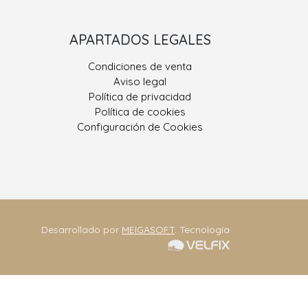
Porriño II
APARTADOS LEGALES
 González, Nº 9
Condiciones de venta
400 Porriño, O
Aviso legal
Pontevedra
Política de privacidad
Política de cookies
ono: 986 330 928
Configuración de Cookies
eriajoseantonio.net
Contacta
Desarrollado por
MEIGASOFT
. Tecnología