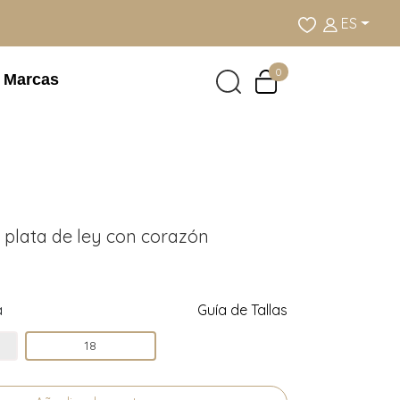
ES
0
Marcas
r plata de ley con corazón
a
Guía de Tallas
18