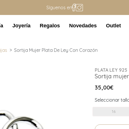
Síguenos en
ía
Joyería
Regalos
Novedades
Outlet
ijas
Sortija Mujer Plata De Ley Con Corazón
PLATA LEY 925
Sortija muje
35,00€
Seleccionar tall
16