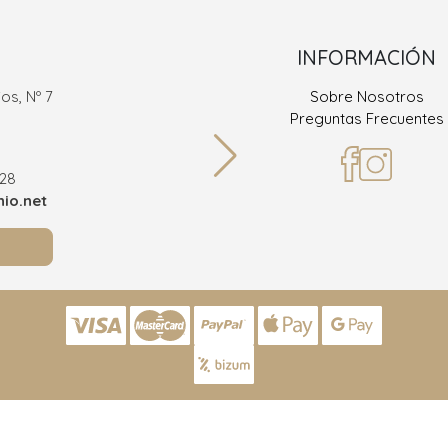
INFORMACIÓN
os, Nº 7
Sobre Nosotros
Ramón
Preguntas Frecuentes
36
928
Teléf
io.net
info@joy