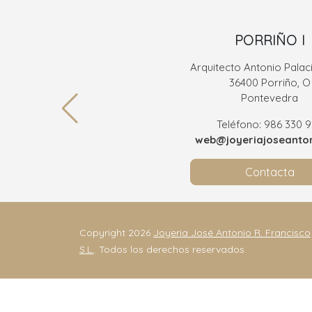
PORRIÑO I
Arquitecto Antonio Palaci
36400 Porriño, O
Pontevedra
Teléfono: 986 330 
web@joyeriajoseanton
Contacta
Copyright 2026
Joyeria José Antonio R. Francisco
S.L.
. Todos los derechos reservados.