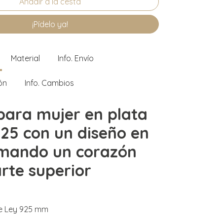
¡Pídelo ya!
Material
Info. Envío
ón
Info. Cambios
 para mujer en plata
925 con un diseño en
rmando un corazón
arte superior
de Ley 925 mm