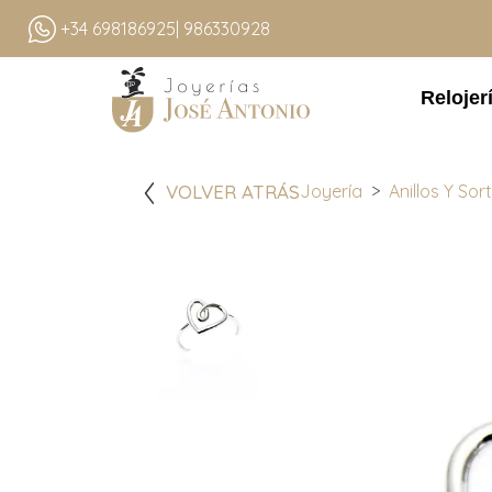
+34 698186925
| 986330928
Relojer
VOLVER ATRÁS
Joyería
Anillos Y Sort