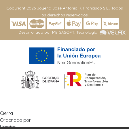
Copyright 2026
Joyeria José Antonio R. Francisco S.L.
. Todos
los derechos reservados.
Desarrollado por
MEIGASOFT
. Tecnología
Cierra
Ordenado por
Limpiar