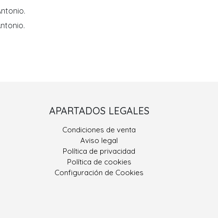
ntonio.
ntonio.
Porriño II
APARTADOS LEGALES
 González, Nº 9
Condiciones de venta
400 Porriño, O
Aviso legal
Pontevedra
Política de privacidad
Política de cookies
ono: 986 330 928
Configuración de Cookies
eriajoseantonio.net
Contacta