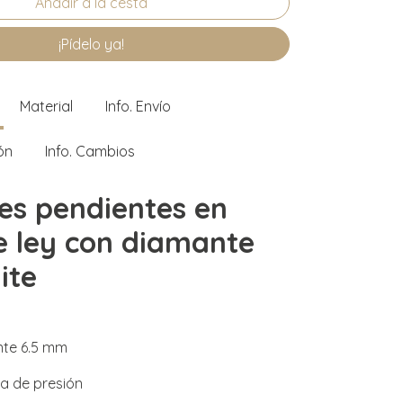
¡Pídelo ya!
Material
Info. Envío
ón
Info. Cambios
es pendientes en
e ley con diamante
ite
te 6.5 mm
ca de presión