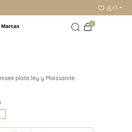
ES
0
Marcas
nisex plata ley y Moissanite
a