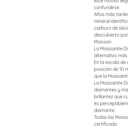
este motivo lle
confundirse.
Años más tarde,
mineral identif
carburo de silic
descubierto por
Moissan.
La Moissanite D
alternativo más
En la escala de
posición de 10 
que la Moissanit
La Moissanite D
diamantes y m
brillantez que 
es perceptible
diamante.
Todas las Moiss
certificado