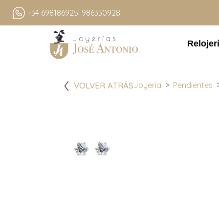
+34 698186925
| 986330928
Relojer
VOLVER ATRÁS
Joyería
Pendientes