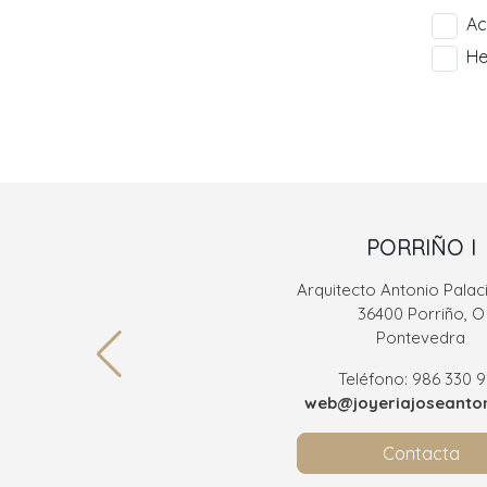
Ac
He
PORRIÑO I
Arquitecto Antonio Palaci
36400 Porriño, O
Pontevedra
Teléfono: 986 330 
web@joyeriajoseanton
Contacta