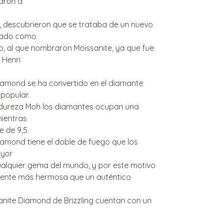
garon a
 descubrieron que se trataba de un nuevo
icado como
io, al que nombraron Moissanite, ya que fue
 Henri
iamond se ha convertido en el diamante
 popular.
 dureza Moh los diamantes ocupan una
mientras
e de 9,5.
iamond tiene el doble de fuego que los
ayor
cualquier gema del mundo, y por este motivo
mente más hermosa que un auténtico
anite Diamond de Brizzling cuentan con un