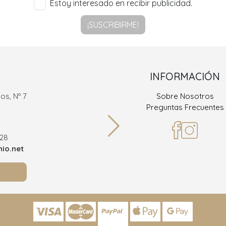
Estoy interesado en recibir publicidad.
¡SUSCRIBIRME!
INFORMACIÓN
os, Nº 7
Sobre Nosotros
Ramón
Preguntas Frecuentes
36
928
Teléf
io.net
info@joy