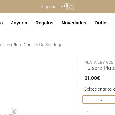
Síguenos en
ía
Joyería
Regalos
Novedades
Outlet
ulsera Plata Camino De Santiago
PLATA LEY 925
Pulsera Plat
21,00€
Seleccionar tall
U