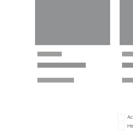
Ac
He