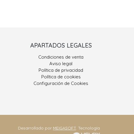
Porriño II
APARTADOS LEGALES
 González, Nº 9
Condiciones de venta
400 Porriño, O
Aviso legal
Pontevedra
Política de privacidad
Política de cookies
ono: 986 330 928
Configuración de Cookies
eriajoseantonio.net
Contacta
Desarrollado por
MEIGASOFT
. Tecnología