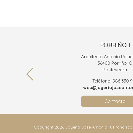
PORRIÑO I
Arquitecto Antonio Palaci
36400 Porriño, O
Pontevedra
Teléfono: 986 330 
web@joyeriajoseanton
Contacta
Copyright 2026
Joyeria José Antonio R. Francisco