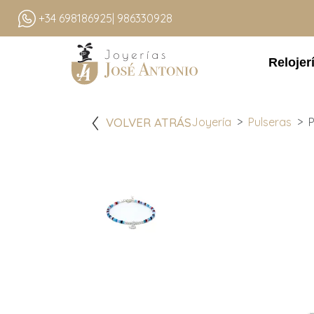
+34 698186925
| 986330928
Relojer
VOLVER ATRÁS
Joyería
Pulseras
P