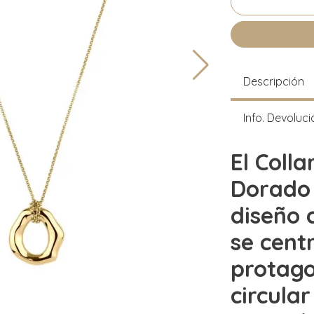
Descripción
Info. Devoluci
El Coll
Dorado 
diseño
se cent
protago
circular