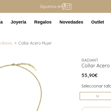
Síguenos en
ía
Joyería
Regalos
Novedades
Outlet
ollares
Collar Acero Mujer
RADIANT
Collar Acero
55,90€
Seleccionar tall
U