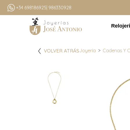
+34 698186925
| 986330928
Relojer
VOLVER ATRÁS
Joyería
Cadenas Y C