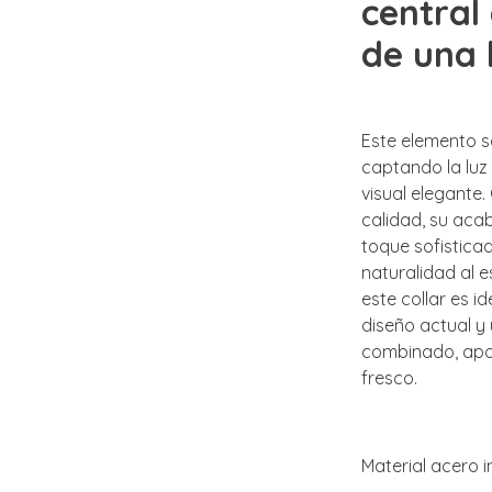
central
de una 
Este elemento se
captando la luz
visual elegante
calidad, su aca
toque sofistica
naturalidad al e
este collar es 
diseño actual y 
combinado, apo
fresco.
Material acero i