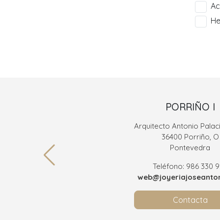
Ac
He
PORRIÑO I
Arquitecto Antonio Palaci
36400 Porriño, O
Pontevedra
Teléfono: 986 330 
web@joyeriajoseanton
Contacta