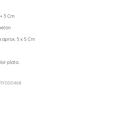
 + 3 Cm
uetón
 aprox. 5 x 5 Cm
lor plata.
 RY000468