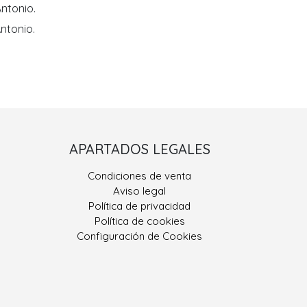
ntonio.
ntonio.
Porriño II
APARTADOS LEGALES
 González, Nº 9
Condiciones de venta
400 Porriño, O
Aviso legal
Pontevedra
Política de privacidad
Política de cookies
ono: 986 330 928
Configuración de Cookies
eriajoseantonio.net
Contacta