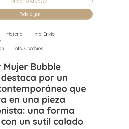
¡Pídelo ya!
Material
Info. Envío
ón
Info. Cambios
ar Mujer Bubble
destaca por un
 contemporáneo que
ra en una pieza
nista: una forma
 con un sutil calado