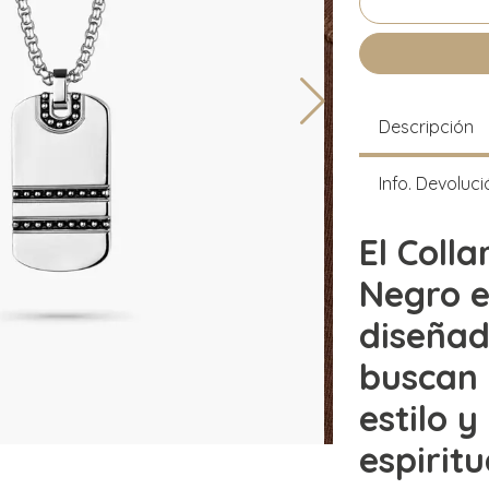
Descripción
Info. Devoluci
El Coll
Negro e
diseñad
buscan 
estilo 
espirit