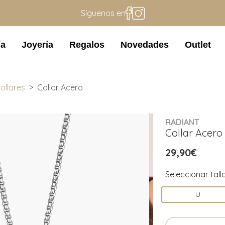
Síguenos en
ía
Joyería
Regalos
Novedades
Outlet
ollares
Collar Acero
RADIANT
Collar Acero
29,90€
Seleccionar tall
U