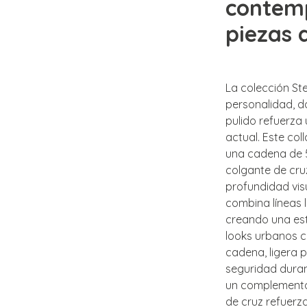
contem
piezas 
La colección St
personalidad, d
pulido refuerza
actual. Este col
una cadena de 
colgante de cr
profundidad visu
combina líneas l
creando una est
looks urbanos c
cadena, ligera 
seguridad durant
un complemento 
de cruz refuerza