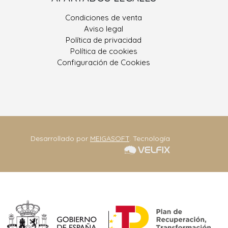
 González, Nº 9
Condiciones de venta
400 Porriño, O
Aviso legal
Pontevedra
Política de privacidad
Política de cookies
ono: 986 330 928
Configuración de Cookies
eriajoseantonio.net
Contacta
Desarrollado por
MEIGASOFT
. Tecnología