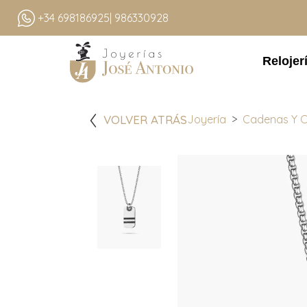
+34 698186925
| 986330928
Relojer
VOLVER ATRÁS
Joyería
Cadenas Y C