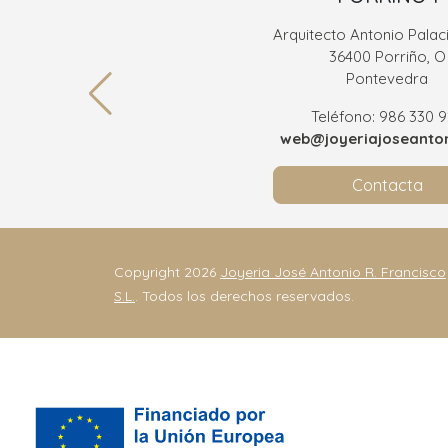
Arquitecto Antonio Palaci
36400 Porriño, O
Pontevedra
Teléfono: 986 330 
web@joyeriajoseanton
Contacta
Copyright 2026
Joyeria José Antonio R. Francisco
S.L.
. Todos los derechos reservados.