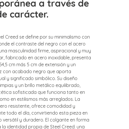
poránea a través de
de carácter.
eel Creed se define por su minimalismo con
onde el contraste del negro con el acero
 una masculinidad firme, aspiracional y muy
lar, fabricado en acero inoxidable, presenta
54,5 cm más 5 cm de extensión y un
uz con acabado negro que aporta
al y significado simbólico. Su diseño
impias y un brillo metálico equilibrado,
ética sofisticada que funciona tanto en
omo en estilismos más arreglados. La
pero resistente, ofrece comodidad y
e todo el día, convirtiendo esta pieza en
versátil y duradero. El colgante en forma
 la identidad propia de Steel Creed: una