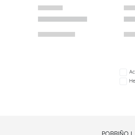
Ac
He
PORRIÑO I