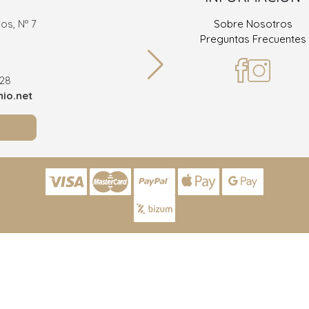
os, Nº 7
Sobre Nosotros
Ramón
Preguntas Frecuentes
36
928
Teléf
io.net
info@joy