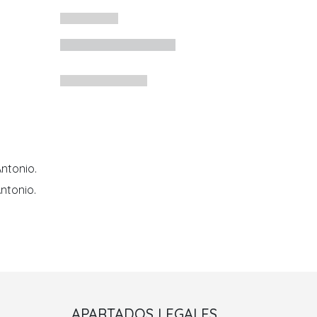
ntonio.
ntonio.
Porriño II
APARTADOS LEGALES