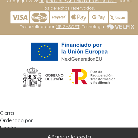
Copyright 2026
Joyeria José Antonio R. Francisco S.L.
. Todos
los derechos reservados.
Desarrollado por
MEIGASOFT
. Tecnología
Cierra
Ordenado por
Limpiar
Buscar