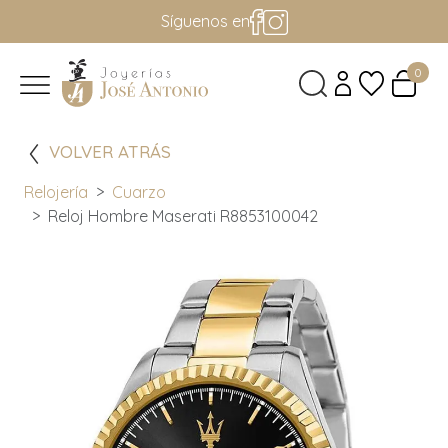
Síguenos en
0
VOLVER ATRÁS
Relojería
Cuarzo
Reloj Hombre Maserati R8853100042