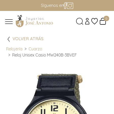
Síguenos en
0
VOLVER ATRÁS
Relojería
Cuarzo
Reloj Unisex Casio MW240B-3BVEF