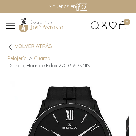
Síguenos en
0
VOLVER ATRÁS
Relojería
Cuarzo
Reloj Hombre Edox 27033357NNIN