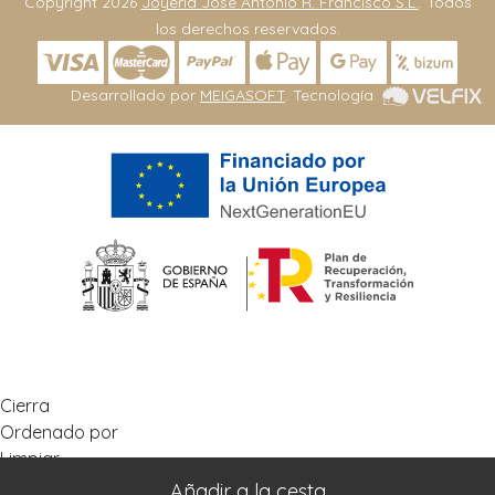
Copyright 2026
Joyeria José Antonio R. Francisco S.L.
. Todos
los derechos reservados.
Desarrollado por
MEIGASOFT
. Tecnología
Cierra
Ordenado por
Limpiar
Buscar